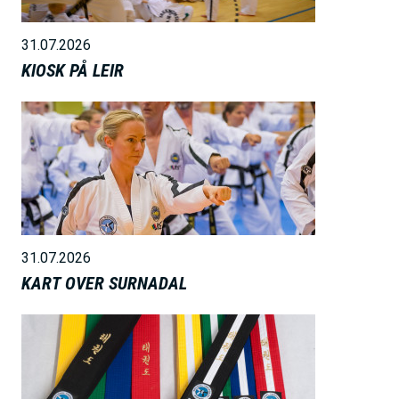
e
31.07.2026
KIOSK PÅ LEIR
B
i
l
d
e
31.07.2026
KART OVER SURNADAL
B
i
l