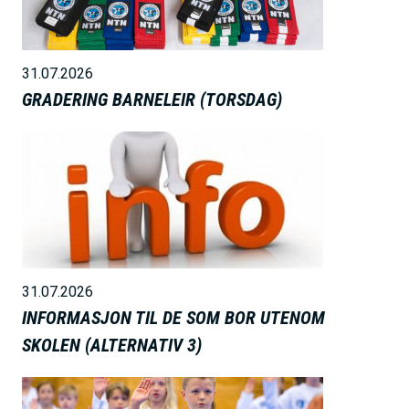
d
e
31.07.2026
GRADERING BARNELEIR (TORSDAG)
B
i
l
d
e
31.07.2026
INFORMASJON TIL DE SOM BOR UTENOM
SKOLEN (ALTERNATIV 3)
B