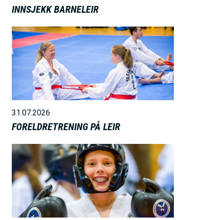
INNSJEKK BARNELEIR
B
i
l
d
e
31.07.2026
FORELDRETRENING PÅ LEIR
B
i
l
d
e