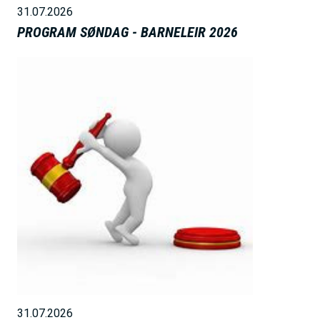
31.07.2026
PROGRAM SØNDAG - BARNELEIR 2026
B
i
l
d
e
31.07.2026