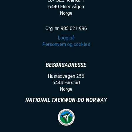
co/ SES, Kneika 1
6440
Elnesvågen
Norge
Org. nr: 985 021 996
Logg på
Personvern og cookies
BESØKSADRESSE
Hustadvegen 256
6444
Farstad
Norge
NATIONAL TAEKWON-DO NORWAY