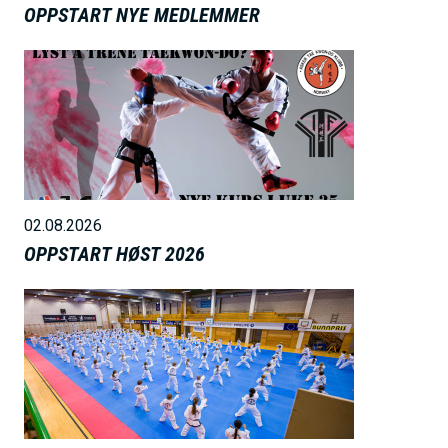
OPPSTART NYE MEDLEMMER
B
i
l
d
e
02.08.2026
OPPSTART HØST 2026
B
i
l
d
e