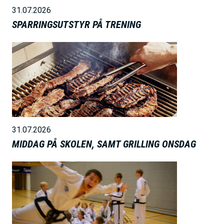
31.07.2026
SPARRINGSUTSTYR PÅ TRENING
B
i
l
d
e
31.07.2026
MIDDAG PÅ SKOLEN, SAMT GRILLING ONSDAG
B
i
l
d