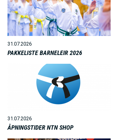
i
l
d
e
31.07.2026
PAKKELISTE BARNELEIR 2026
B
i
l
d
e
31.07.2026
ÅPNINGSTIDER NTN SHOP