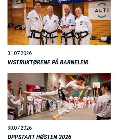
B
i
l
d
e
31.07.2026
INSTRUKTØRENE PÅ BARNELEIR
B
i
l
d
e
30.07.2026
OPPSTART HØSTEN 2026