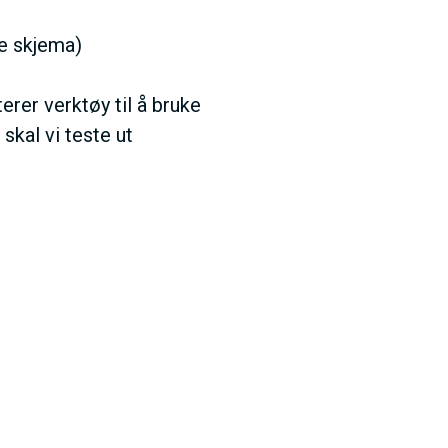
e skjema)
erer verktøy til å bruke
skal vi teste ut