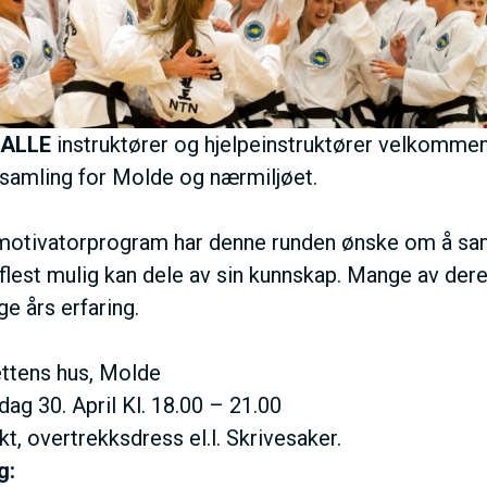
M
E
N
ALLE
instruktører og hjelpeinstruktører velkommen 
samling for Molde og nærmiljøet.
U
motivatorprogram har denne runden ønske om å saml
S
 flest mulig kan dele av sin kunnskap. Mange av der
e års erfaring.
A
ttens hus, Molde
C
g 30. April Kl. 18.00 – 21.00
kt, overtrekksdress el.l. Skrivesaker.
ng: