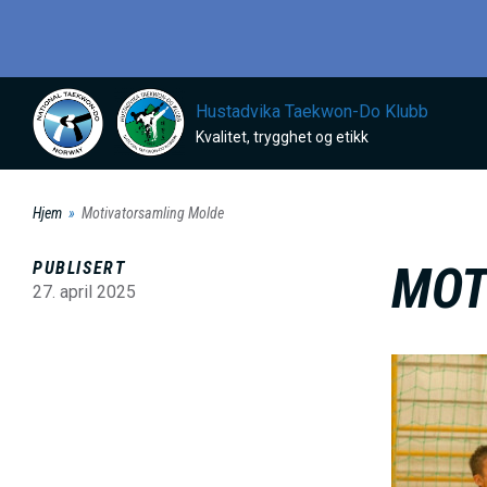
H
o
p
p
Hustadvika Taekwon-Do Klubb
Kvalitet, trygghet og etikk
t
i
l
Hjem
Motivatorsamling Molde
h
PUBLISERT
MOT
o
27. april 2025
v
e
B
d
i
i
l
n
d
n