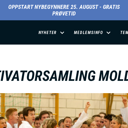
OPPSTART NYBEGYNNERE 25. AUGUST - GRATIS
PRØVETID
D
NYHETER
MEDLEMSINFO
TE
O
M
IVATORSAMLING MOL
A
I
N