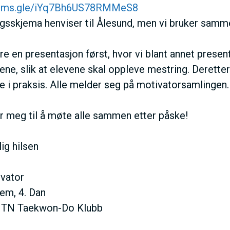
T
forms.gle/iYq7Bh6US78RMMeS8
I
gsskjema henviser til Ålesund, men vi bruker samm
V
re en presentasjon først, hvor vi blant annet present
ene, slik at elevene skal oppleve mestring. Deretter 
E
e i praksis. Alle melder seg på motivatorsamlingen.
D
r meg til å møte alle sammen etter påske!
O
ig hilsen
M
vator
em, 4. Dan
A
NTN Taekwon-Do Klubb