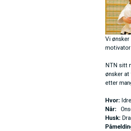
e
h
o
l
d
Vi ønsker
motivator
NTN sitt 
ønsker at
etter mang
Hvor:
Idre
Når:
Onsda
Husk:
Dra
Påmeldi