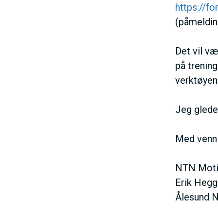
https://
(påmeldin
Det vil væ
på trening
verktøyen
Jeg glede
Med vennl
NTN Moti
Erik Hegg
Ålesund 