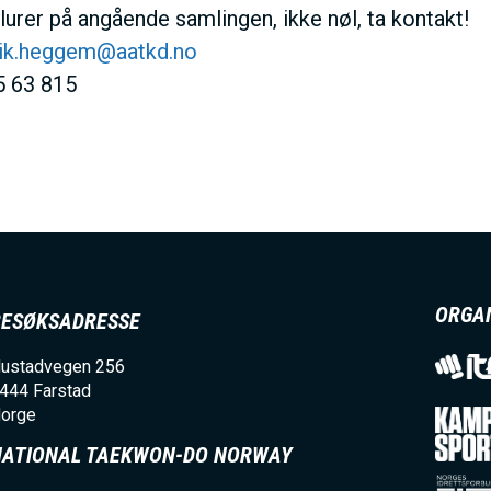
I
urer på angående samlingen, ikke nøl, ta kontakt!
ik.heggem@aatkd.no
N
5 63 815
M
E
N
ORGA
BESØKSADRESSE
U
ustadvegen 256
444
Farstad
orge
NATIONAL TAEKWON-DO NORWAY