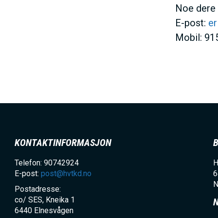
Noe dere l
E-post:
er
Mobil: 91
KONTAKTINFORMASJON
Telefon: 90742924
H
E-post:
post@hvtkd.no
6
N
Postadresse:
co/ SES, Kneika 1
6440
Elnesvågen